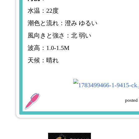
水温：22度
潮色と流れ：澄み ゆるい
風向きと強さ：北 弱い
波高：1.0-1.5M
天候：晴れ
posted