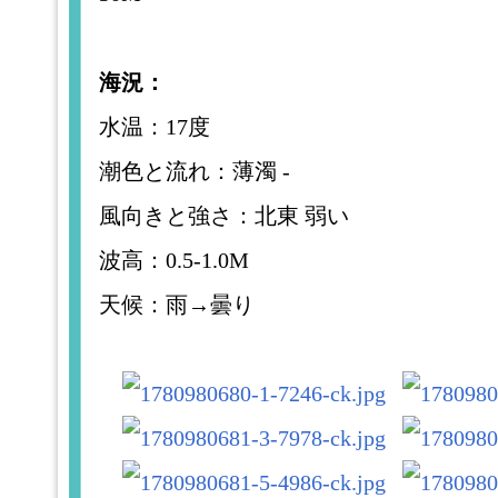
海況：
水温：17度
潮色と流れ：薄濁 -
風向きと強さ：北東 弱い
波高：0.5-1.0M
天候：雨→曇り