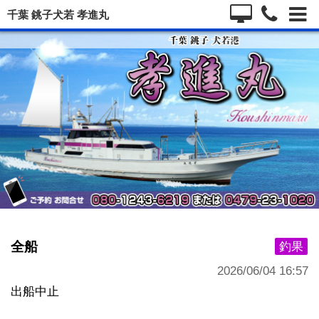
千葉 銚子犬若 孝進丸
全船
釣果
2026/06/04 16:57
出船中止