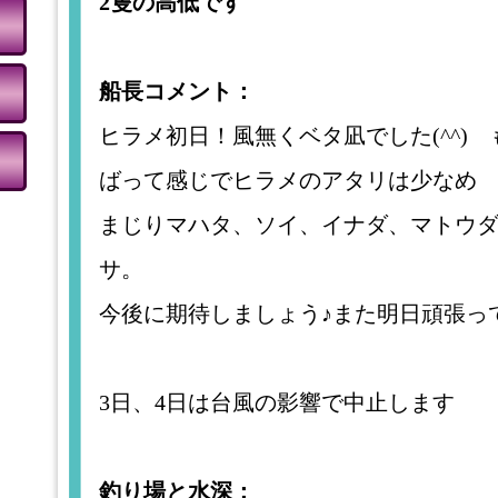
2隻の高低です
船長コメント：
ヒラメ初日！風無くベタ凪でした(⁠^⁠^⁠
ばって感じでヒラメのアタリは少なめ
まじりマハタ、ソイ、イナダ、マトウ
サ。
今後に期待しましょう♪また明日頑張っ
3日、4日は台風の影響で中止します
釣り場と水深：