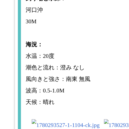
河口沖
30M
海況：
水温：20度
潮色と流れ：澄み なし
風向きと強さ：南東 無風
波高：0.5-1.0M
天候：晴れ